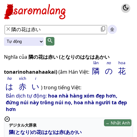
dark_mode
clear
content_copy
全
search
Nghĩa của
隣の花は赤い (となりのはなはあかい
lân
no
hoa
隣
の
花
tonarinohanahaakai)
(âm Hán Việt:
ha
xích
i
は
赤
い
) trong tiếng Việt:
Bản dịch tự động:
hoa nhà hàng xóm đẹp hơn,
đứng núi này trông núi nọ, hoa nhà người ta đẹp
hơn
expand_circle_up
→ Nhật Anh
デジタル大辞泉
隣(となり)の花(はな)は赤(あか)い